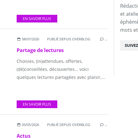
Rédacti
et atel
EN SAVOIR PLUS
éphémèr
mots et
08/07/2026
PUBLIÉ DEPUIS OVERBLOG
…
SUIVE
Partage de lectures
Choisies, (in)attendues, offertes,
(dé)conseillées, découvertes... voici
quelques lectures partagées avec plaisir,...
EN SAVOIR PLUS
05/05/2026
PUBLIÉ DEPUIS OVERBLOG
…
Actus